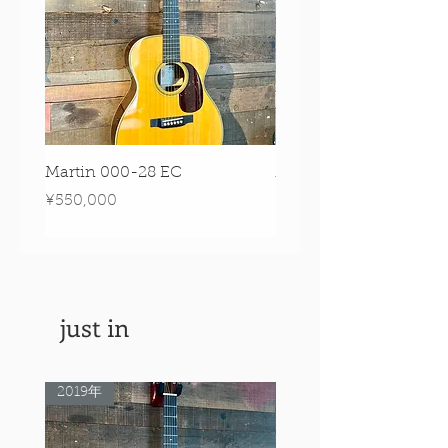
Martin 000-28 EC
Martin 00-18 Tim O'br
Signature Edition!
Price
¥550,000
Price
¥550,000
just in
2019年
Rare Model!