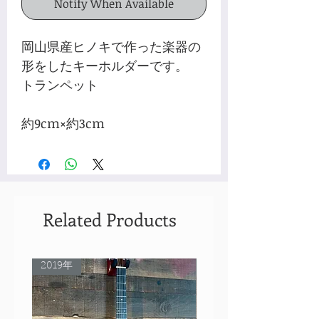
Notify When Available
岡山県産ヒノキで作った楽器の
形をしたキーホルダーです。
トランペット
約9cm×約3cm
Related Products
2019年
Rare Model!