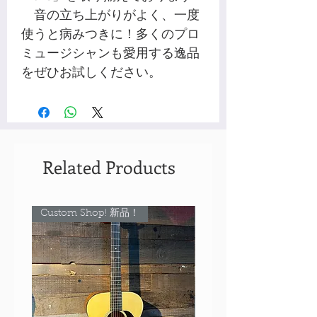
音の立ち上がりがよく、一度
使うと病みつきに！多くのプロ
ミュージシャンも愛用する逸品
をぜひお試しください。
Related Products
Custom Shop! 新品！
Custom Shop! 新品！