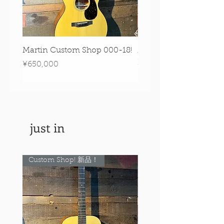
Martin Custom Shop 000-18!
Martin 0-28 Custom S
Figured Walnut!
Price
¥650,000
Price
¥890,000
just in
Custom Shop! 新品！
Custom Shop! 新品！