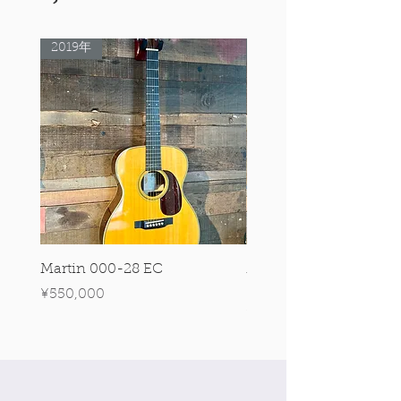
2019年
Rare Model!
Martin 000-28 EC
Martin 00-18 Tim O'br
Signature Edition!
Price
¥550,000
Price
¥550,000