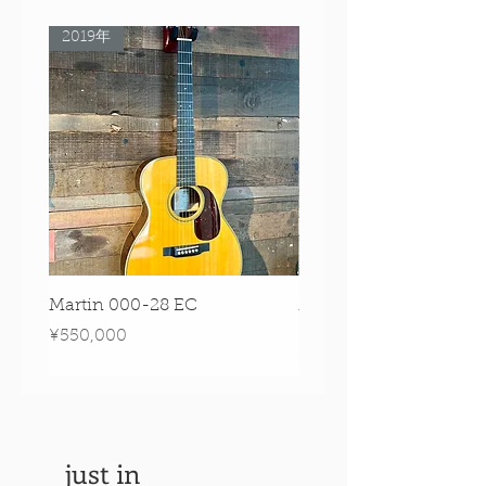
2019年
Rare Model!
Martin 000-28 EC
Martin 00-18 Tim O'br
Signature Edition!
Price
¥550,000
Price
¥550,000
just in