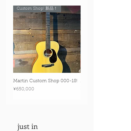
Custom Shop! 新品！
Custom Shop! 新品！
Martin Custom Shop 000-18!
Martin 0-28 Custom S
Figured Walnut!
Price
¥650,000
Price
¥890,000
just in