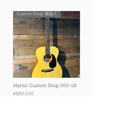
Custom Shop! 新品！
Custom Shop! 新品！
Martin Custom Shop 000-18!
Martin 0-28 Custom S
Figured Walnut!
Price
¥650,000
Price
¥890,000