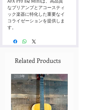
AFX Pro EQ Miniは、高品質
なプリアンプとアコースティ
ック楽器に特化した重要なイ
コライゼーションを提供しま
す。
Related Products
2019年
Rare Model!