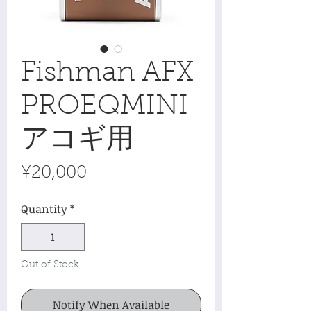
Fishman AFX
PROEQMINI
アコギ用
Price
¥20,000
Quantity
*
Out of Stock
Notify When Available