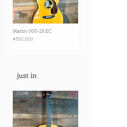
Martin 000-28 EC
Martin 00-18 Tim O'br
Signature Edition!
Price
¥550,000
Price
¥550,000
just in
2019年
Rare Model!