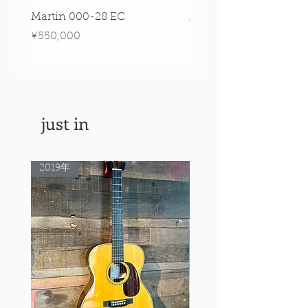
Martin 000-28 EC
Martin 00-18 Tim O'br
Signature Edition!
Price
¥550,000
Price
¥550,000
just in
2019年
Rare Model!