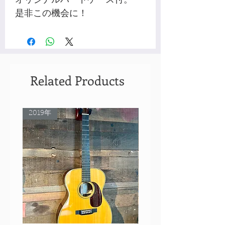
是非この機会に！
Related Products
2019年
Rare Model!