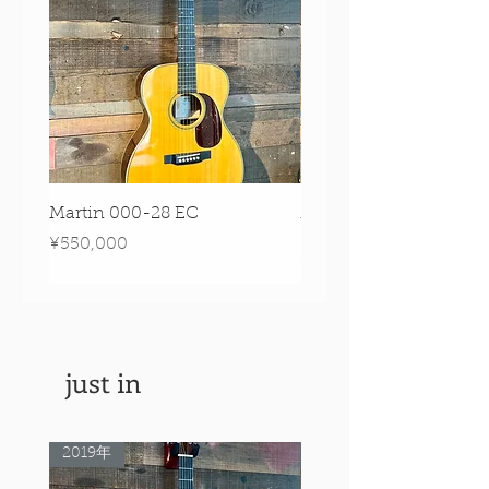
Martin 000-28 EC
Martin 00-18 Tim O'br
Signature Edition!
Price
¥550,000
Price
¥550,000
just in
2019年
Rare Model!