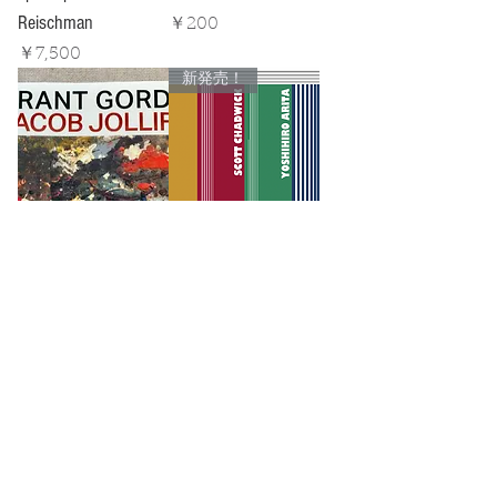
Reischman
価格
￥200
価格
￥7,500
新発売！
OUR DELIGHT GRANT
Scott Chadwick
GORDY AND JACOB
TWENTY-FOUR &
JOLLIF
MORE!
価格
価格
￥2,500
￥2,273
PINK!