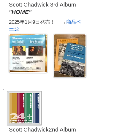
Scott Chadwick
3rd Album
"HOME"
2025年1月9日発売！ →
商品ペ
ージ
Scott Chadwick
2nd Album