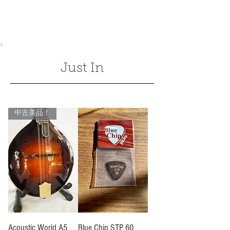
Just In
中古美品！
Acoustic World A5
Blue Chip STP 60