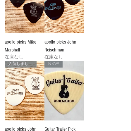
apollo picks Mike
apollo picks John
Marshall
Reischman
在庫なし
在庫なし
入荷しました！
NEW!
apollo picks John
Guitar Trailer Pick