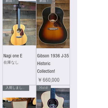
新品！
新品！
Nagi one E
Gibson 1936 J-35
在庫なし
Historic
Collection!
価格
￥660,000
入荷しました！
Hold!