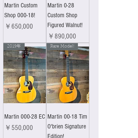
Martin Custom
Martin 0-28
Shop 000-18!
Custom Shop
Figured Walnut!
価格
￥650,000
価格
￥890,000
2019年
Rare Model!
Martin 000-28 EC
Martin 00-18 Tim
O'brien Signature
価格
￥550,000
Edition!