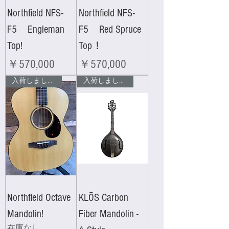
Northfield NFS-
Northfield NFS-
F5 Engleman
F5 Red Spruce
Top!
Top！
価格
価格
￥570,000
￥570,000
入荷しました！
入荷しました！
Northfield Octave
KLŌS Carbon
Mandolin!
Fiber Mandolin -
在庫なし