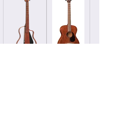
Natasha NBSG
Martin 00-15M
Bass Mahoghany
価格
￥252,728
価格
￥67,000
入荷しました！お問い合わせください！
おすすめ！