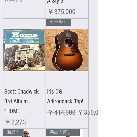
A Style
価格
￥375,000
セール！
Scott Chadwick
Iris OG
3rd Album
Adirondack Top!
"HOME"
通常価格
セール価格
￥414,000
￥350,000
価格
￥2,273
新品！
新品入荷しました！