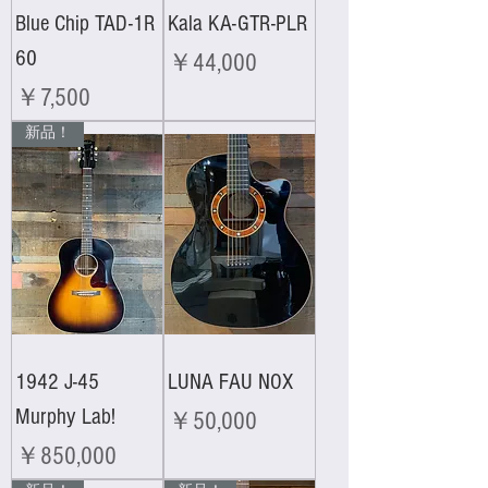
Blue Chip TAD-1R
Kala KA-GTR-PLR
60
価格
￥44,000
価格
￥7,500
新品！
1942 J-45
LUNA FAU NOX
Murphy Lab!
価格
￥50,000
価格
￥850,000