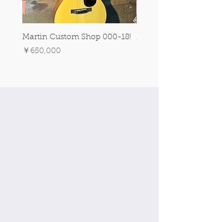
Martin Custom Shop 000-18!
Martin 0-28 Custom S
Figured Walnut!
価格
￥650,000
価格
￥890,000