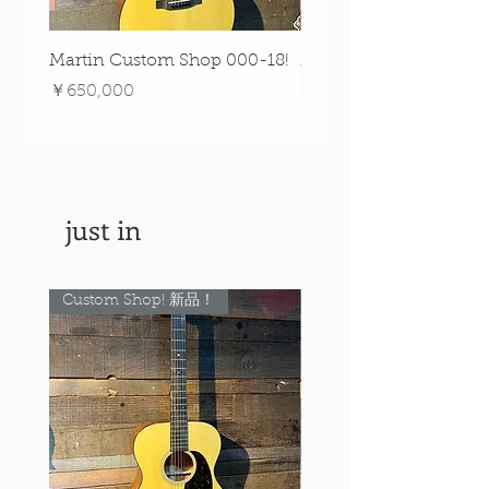
Martin Custom Shop 000-18!
Martin 0-28 Custom S
Figured Walnut!
価格
￥650,000
価格
￥890,000
just in
Custom Shop! 新品！
Custom Shop! 新品！