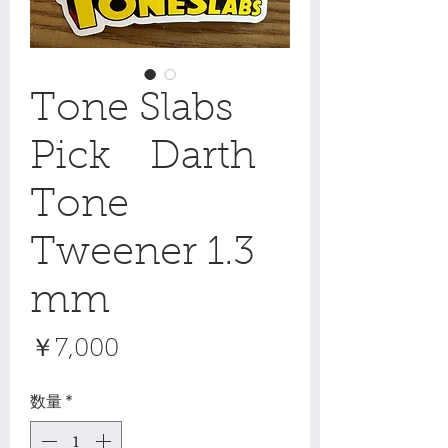
Tone Slabs
Pick Darth
Tone
Tweener 1.3
mm
価
￥7,000
格
数量
*