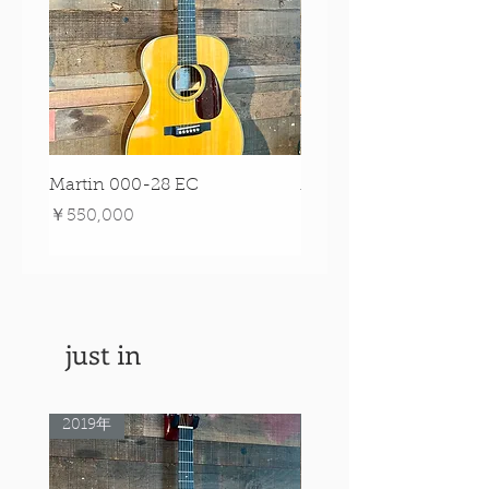
Martin 000-28 EC
Martin 00-18 Tim O'br
Signature Edition!
価格
￥550,000
価格
￥550,000
just in
2019年
Rare Model!