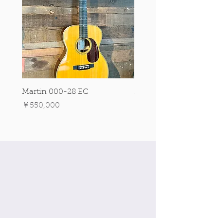
Martin 000-28 EC
Martin 00-18 Tim O'br
Signature Edition!
価格
￥550,000
価格
￥550,000