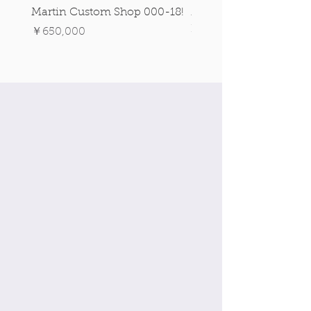
Martin Custom Shop 000-18!
Martin 0-28 Custom S
Figured Walnut!
価格
￥650,000
価格
￥890,000