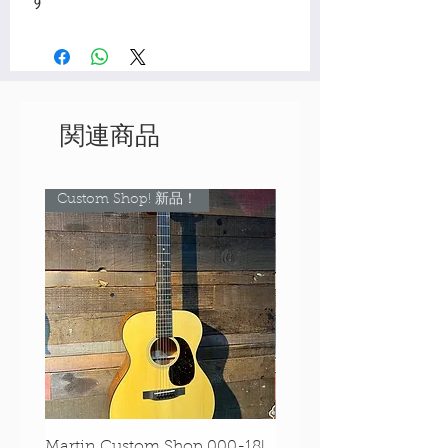
関連商品
Custom Shop! 新品！
Custom Shop! 新品！
Martin Custom Shop 000-18!
Martin 0-28 Custom S