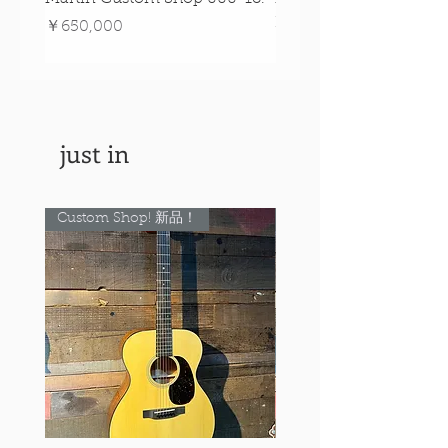
Figured Walnut!
価格
￥650,000
価格
￥890,000
just in
Custom Shop! 新品！
Custom Shop! 新品！