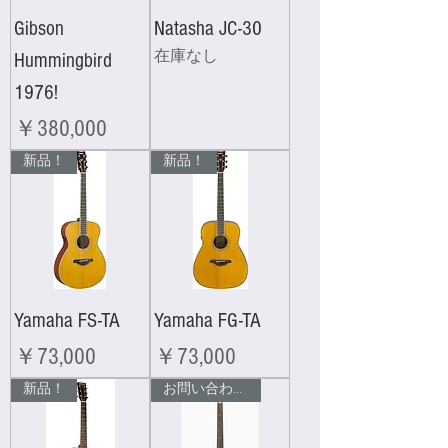
Gibson
Natasha JC-30
Hummingbird
在庫なし
1976!
価格
￥380,000
新品！
新品！
Yamaha FS-TA
Yamaha FG-TA
価格
価格
￥73,000
￥73,000
新品！
お問い合わせ下さい!