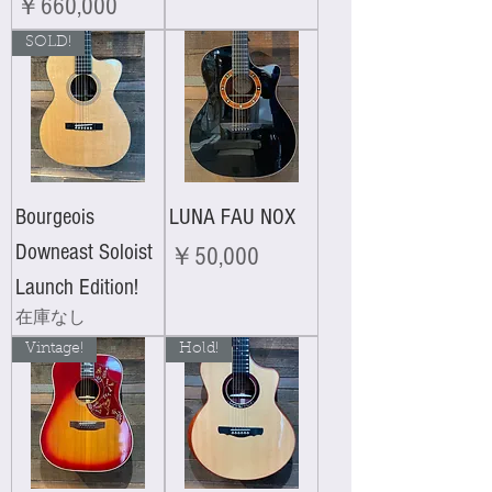
価格
￥660,000
SOLD!
Bourgeois
LUNA FAU NOX
Downeast Soloist
価格
￥50,000
Launch Edition!
在庫なし
Vintage!
Hold!