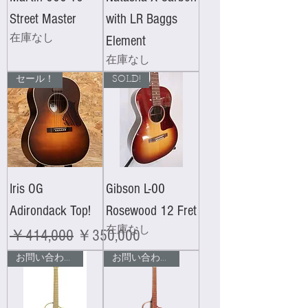
Street Master
with LR Baggs
在庫なし
Element
在庫なし
セール！
SOLD!
Iris OG
Gibson L-00
Adirondack Top!
Rosewood 12 Fret
在庫なし
通常価格
セール価格
￥414,000
￥350,000
お問い合わせ下さい！
お問い合わせください！