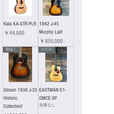
Kala KA-GTR-PLR
1942 J-45
Murphy Lab!
価格
￥44,000
価格
￥850,000
新品！
SOLD!
Gibson 1936 J-35
EASTMAN E1-
Historic
OMCE-SP
Collection!
在庫なし