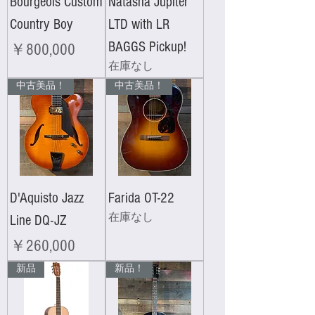
Bourgeois Custom
Natasha Jupiter
Country Boy
LTD with LR
BAGGS Pickup!
価格
￥800,000
在庫なし
中古美品！
中古美品！
D'Aquisto Jazz
Farida OT-22
Line DQ-JZ
在庫なし
価格
￥260,000
新品
新品！