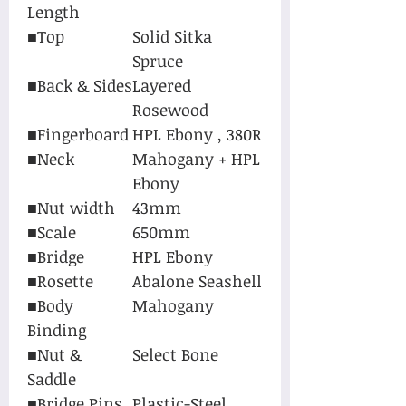
Length
■Top
Solid Sitka
Spruce
■Back & Sides
Layered
Rosewood
■Fingerboard
HPL Ebony , 380R
■Neck
Mahogany + HPL
Ebony
■Nut width
43mm
■Scale
650mm
■Bridge
HPL Ebony
■Rosette
Abalone Seashell
■Body
Mahogany
Binding
■Nut &
Select Bone
Saddle
■Bridge Pins
Plastic-Steel