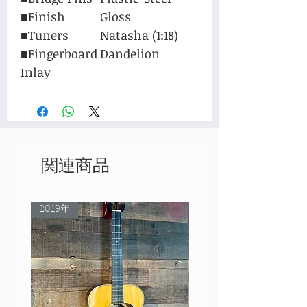
■Finish
Gloss
■Tuners
Natasha (1:18)
■Fingerboard
Dandelion
Inlay
関連商品
2019年
Rare Model!