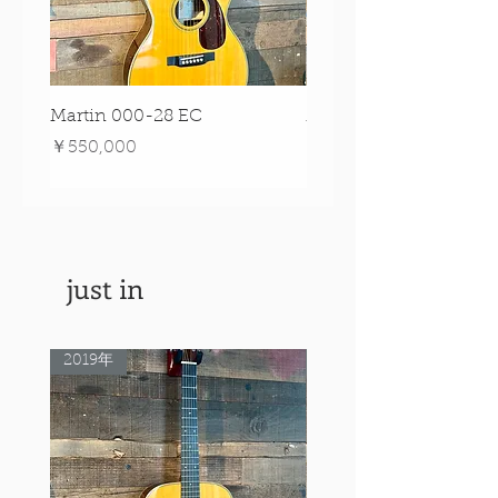
Martin 000-28 EC
Martin 00-18 Tim O'br
Signature Edition!
価格
￥550,000
価格
￥550,000
just in
2019年
Rare Model!