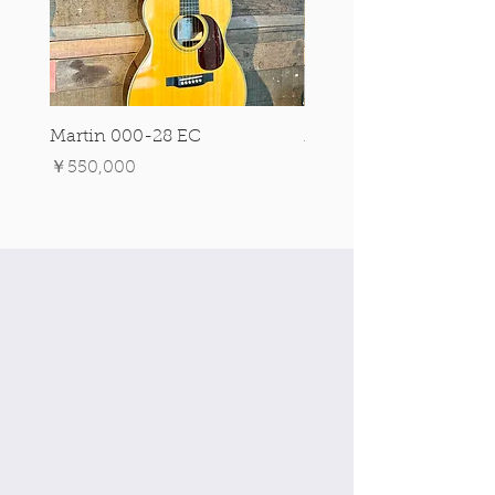
Martin 000-28 EC
Martin 00-18 Tim O'br
Signature Edition!
価格
￥550,000
価格
￥550,000