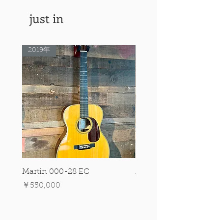
just in
2019年
Rare Model!
Martin 000-28 EC
Martin 00-18 Tim O'br
Signature Edition!
価格
￥550,000
価格
￥550,000