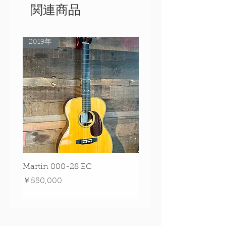
関連商品
2019年
Rare Model!
Martin 000-28 EC
Martin 00-18 Tim O'br
Signature Edition!
価格
￥550,000
価格
￥550,000