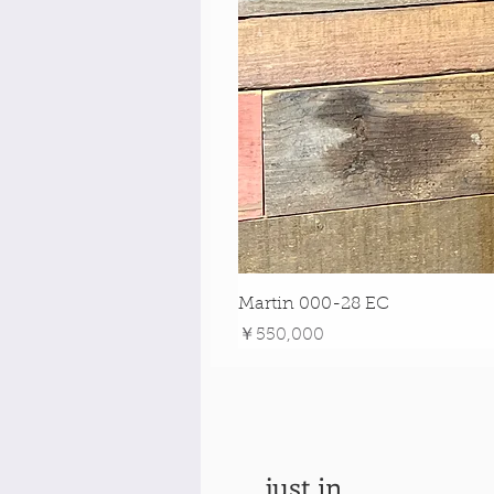
Martin 000-28 EC
価格
￥550,000
just in