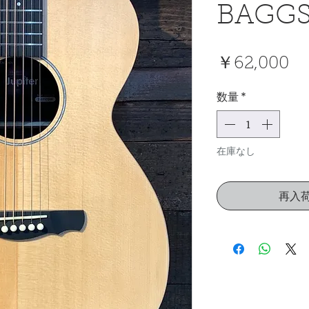
BAGGS 
価
￥62,000
格
数量
*
在庫なし
再入