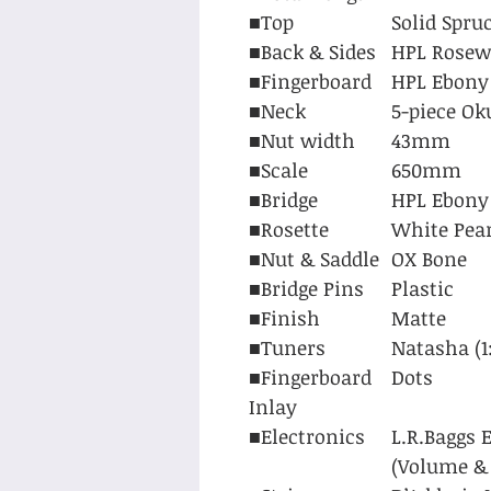
■Top
Solid Spru
■Back & Sides
HPL Rosew
■Fingerboard
HPL Ebony 
■Neck
5-piece O
■Nut width
43mm
■Scale
650mm
■Bridge
HPL Ebony
■Rosette
White Pear
■Nut & Saddle
OX Bone
■Bridge Pins
Plastic
■Finish
Matte
■Tuners
Natasha (1:
■Fingerboard
Dots
Inlay
■Electronics
L.R.Baggs 
(Volume &