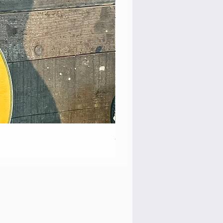
Martin 00-18 Tim O'brien Si
価格
￥550,000