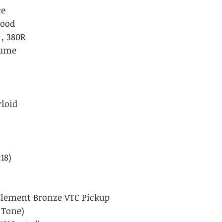
ce
ood
, 380R
kume
loid
18)
Element Bronze VTC Pickup
 Tone)