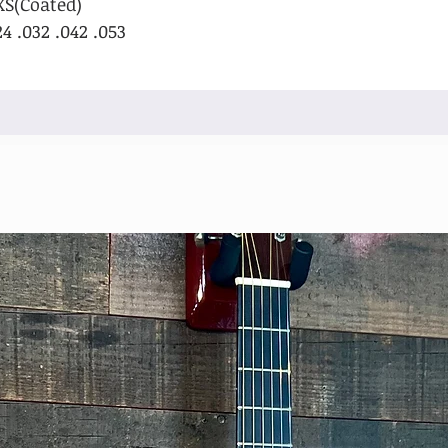
XS(Coated)
24 .032 .042 .053