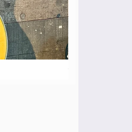
Martin 00-18 Tim O'brien Si
価格
￥550,000