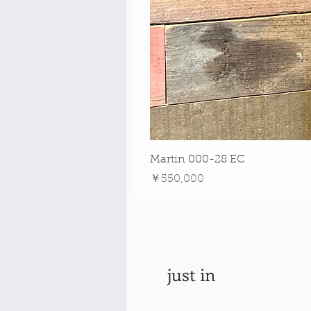
Martin 000-28 EC
価格
￥550,000
just in