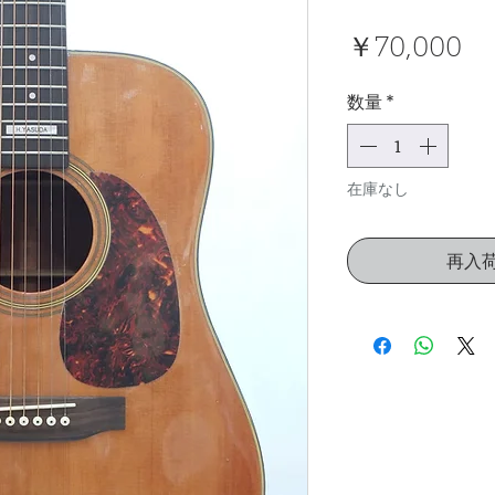
価
￥70,000
格
数量
*
在庫なし
再入