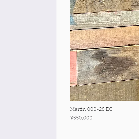
Martin 000-28 EC
Price
¥550,000