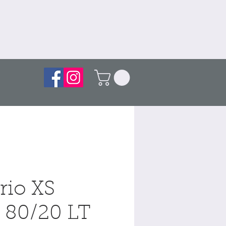
rio XS
 80/20 LT