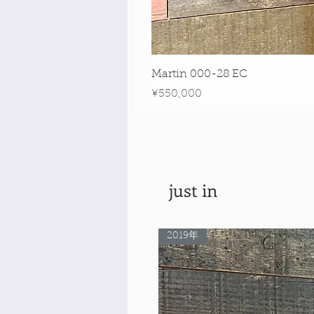
Martin 000-28 EC
Price
¥550,000
just in
2019年