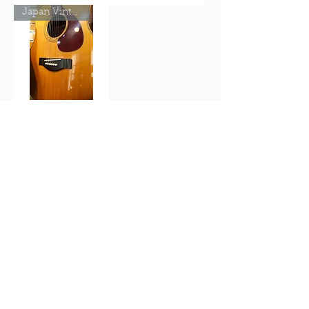
Japan Vintage!
Yamaha FG-500
在庫なし
Guitar Trailer
guitartrailer@gmail.com
086-442-8063
【岡山県公安委員会 第721090023920号】