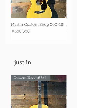
Martin Custom Shop 000-18!
Martin 0-28 Custom S
Figured Walnut!
価格
￥650,000
価格
￥890,000
just in
Custom Shop! 新品！
Custom Shop! 新品！