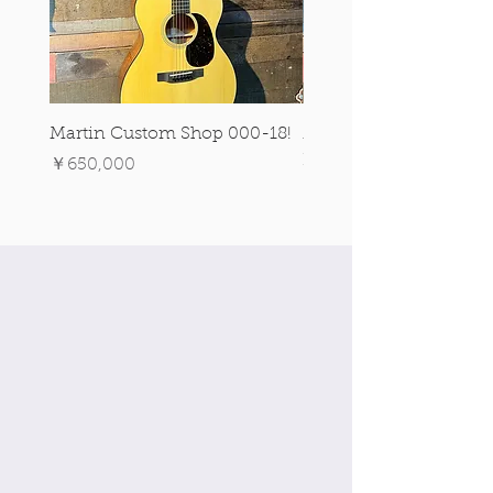
Martin Custom Shop 000-18!
Martin 0-28 Custom S
Figured Walnut!
価格
￥650,000
価格
￥890,000