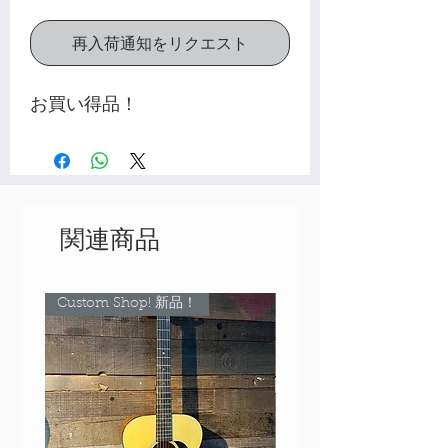
再入荷通知をリクエスト
お買い得品！
関連商品
Custom Shop! 新品！
Custom Shop! 新品！