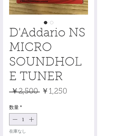
D'Addario NS
MICRO
SOUNDHOL
E TUNER
通
セ
 ￥2,500 
￥1,250
常
ー
数量
*
価
ル
格
価
格
在庫なし