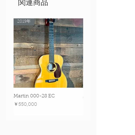
関連商品
FINGERBOARD：Laurel
NUT & SADDLE：GraphTech
NuBone
2019年
Rare Model!
STRINGS：D’Addario Clear Nylon
STRAP BUTTON：Black x 1
付属品：ギグバック
全長：約55.9cm
スケール：約37.6cm
ボディー：約23.8cm
ナット幅：約3.5cm
フレット：18
ボディー上部最大幅：約12.9cm
Martin 000-28 EC
Martin 00-18 Tim O'br
ボディーくびれ幅：約11.3cm
Signature Edition!
価格
￥550,000
ボディー下部最大幅：約17.5cm
価格
￥550,000
ボディー厚み：約6cm