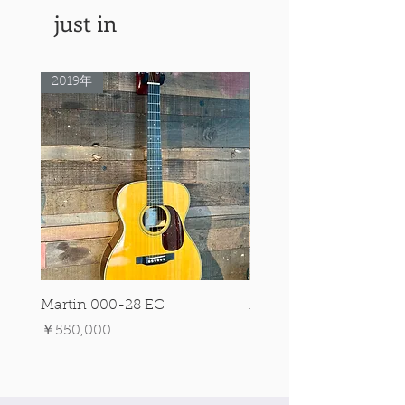
just in
2019年
Rare Model!
Martin 000-28 EC
Martin 00-18 Tim O'br
Signature Edition!
価格
￥550,000
価格
￥550,000