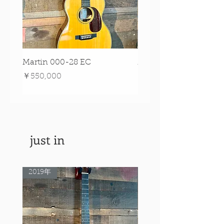
Martin 000-28 EC
Martin 00-18 Tim O'br
Signature Edition!
価格
￥550,000
価格
￥550,000
just in
2019年
Rare Model!