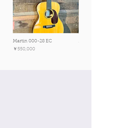
Martin 000-28 EC
Martin 00-18 Tim O'br
Signature Edition!
価格
￥550,000
価格
￥550,000