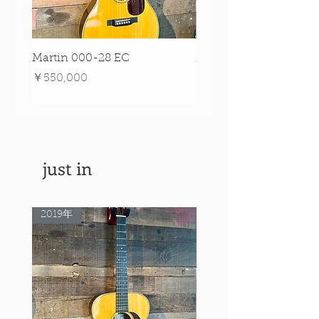
Martin 000-28 EC
Martin 00-18 Tim O'br
Signature Edition!
価格
￥550,000
価格
￥550,000
just in
2019年
Rare Model!