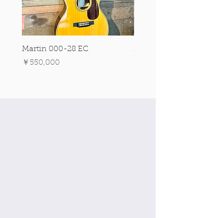
Martin 000-28 EC
Martin 00-18 Tim O'br
Signature Edition!
価格
￥550,000
価格
￥550,000