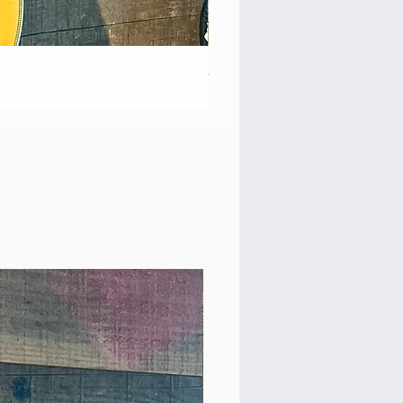
Martin 00-18 Tim O'brien Si
価格
￥550,000
Rare Model!