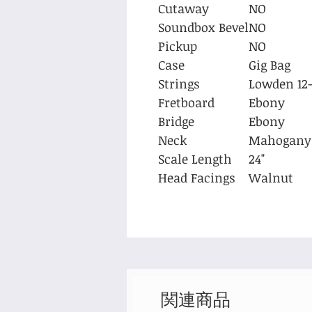
Cutaway
NO
Soundbox Bevel
NO
Pickup
NO
Case
Gig Bag
Strings
Lowden 12
Fretboard
Ebony
Bridge
Ebony
Neck
Mahogany
Scale Length
24"
Head Facings
Walnut
関連商品