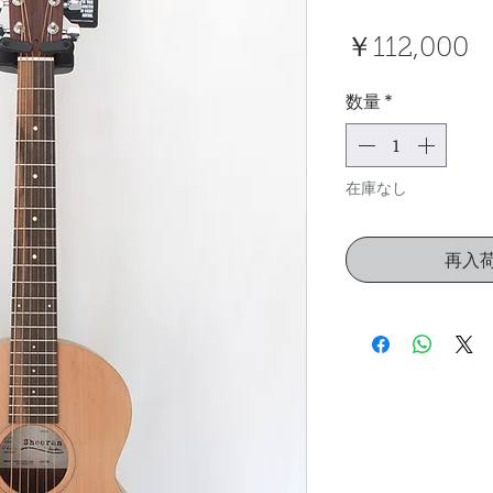
￥112,000
数量
*
在庫なし
再入