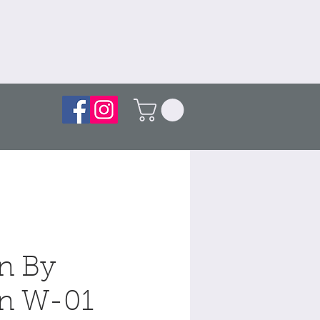
n By
n W-01