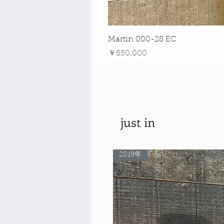
Martin 000-28 EC
価格
￥550,000
just in
2019年