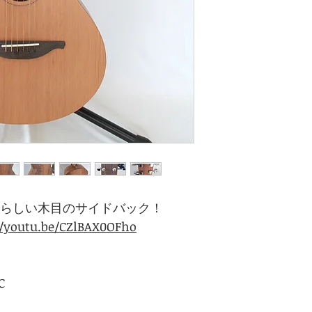
晴らしい木目のサイドバック！
//youtu.be/CZlBAX0OFho
C