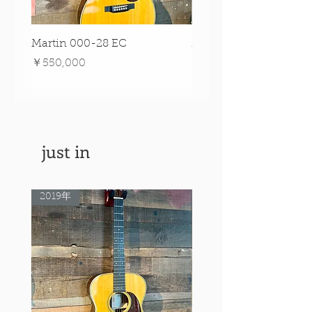
Martin 000-28 EC
Martin 00-18 Tim O'br
Signature Edition!
価格
￥550,000
価格
￥550,000
just in
2019年
Rare Model!