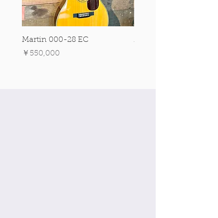
Martin 000-28 EC
Martin 00-18 Tim O'br
Signature Edition!
価格
￥550,000
価格
￥550,000