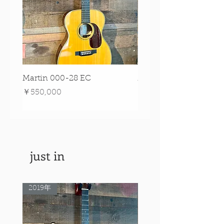
Martin 000-28 EC
Martin 00-18 Tim O'br
Signature Edition!
価格
￥550,000
価格
￥550,000
just in
2019年
Rare Model!