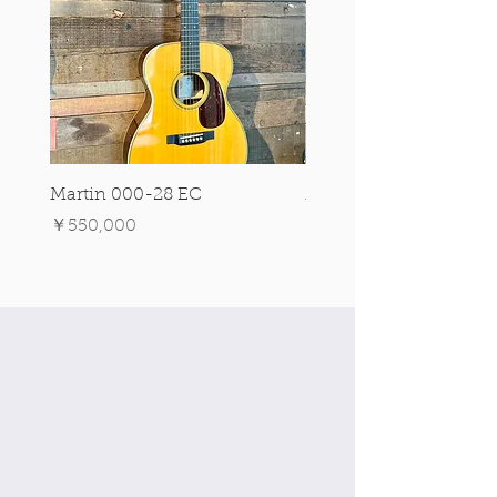
Martin 000-28 EC
Martin 00-18 Tim O'br
Signature Edition!
価格
￥550,000
価格
￥550,000