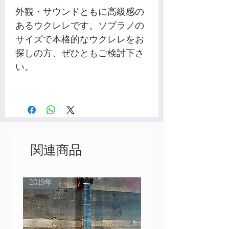
外観・サウンドともに高級感の
あるウクレレです。ソプラノの
サイズで本格的なウクレレをお
探しの方、ぜひともご検討下さ
い。
関連商品
2019年
Rare Model!