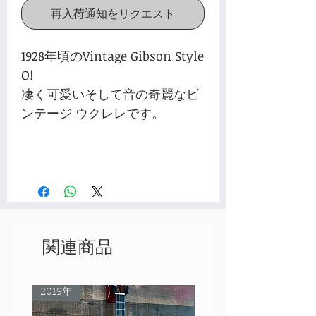
再入荷通知をリクエスト
1928年頃のVintage Gibson Style
O!
凄く可愛いそして音の奇麗なビ
ンテージ ウクレレです。
関連商品
2019年
Rare Model!