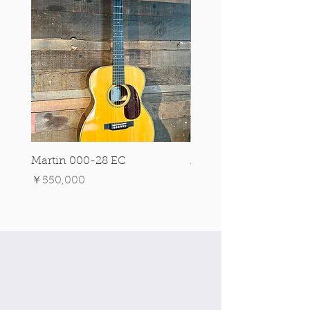
Martin 000-28 EC
Martin 00-18 Tim O'br
Signature Edition!
価格
￥550,000
価格
￥550,000