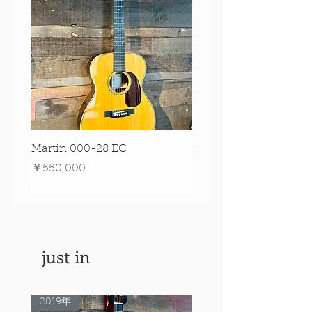
Martin 000-28 EC
Martin 00-18 Tim O'br
Signature Edition!
価格
￥550,000
価格
￥550,000
just in
2019年
Rare Model!