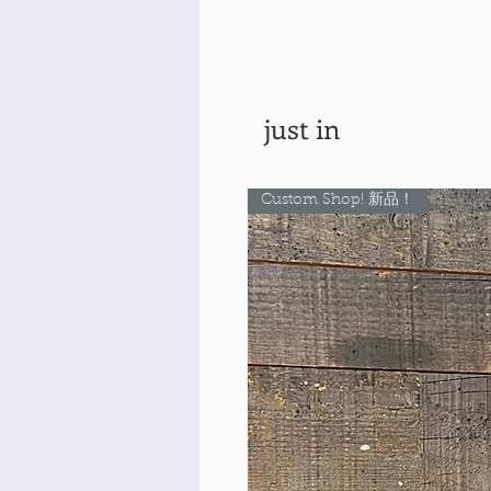
just in
Custom Shop! 新品！