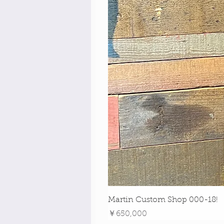
Martin Custom Shop 000-18!
価格
￥650,000