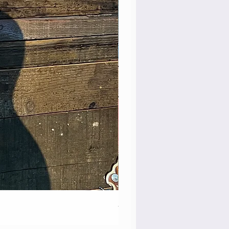
Martin 0-28 Custom Shop Fi
価格
￥890,000