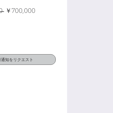
通
セ
0 
￥700,000
常
ー
価
ル
格
価
格
荷通知をリクエスト