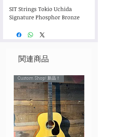
SIT Strings Tokio Uchida
Signature Phosphor Bronze
関連商品
Custom Shop! 新品！
Custom Shop! 新品！