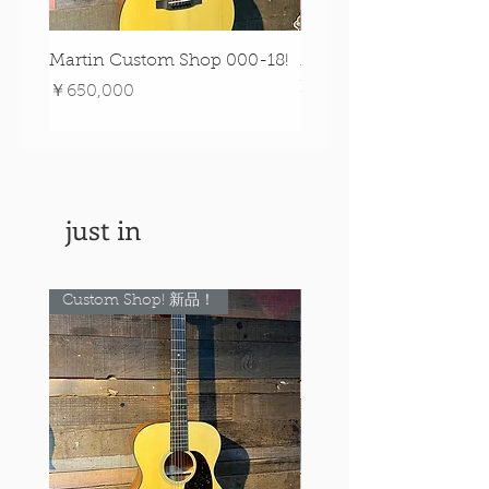
Martin Custom Shop 000-18!
Martin 0-28 Custom S
Figured Walnut!
価格
￥650,000
価格
￥890,000
just in
Custom Shop! 新品！
Custom Shop! 新品！