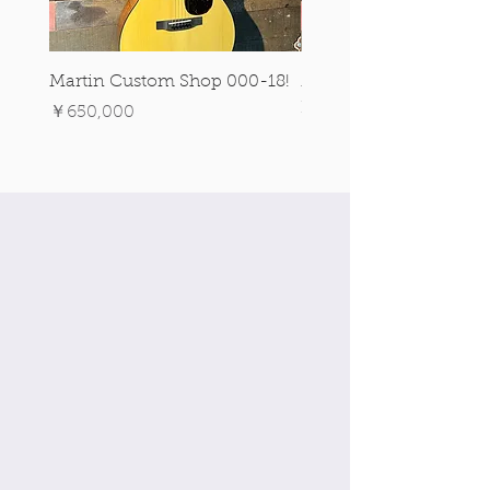
Martin Custom Shop 000-18!
Martin 0-28 Custom S
Figured Walnut!
価格
￥650,000
価格
￥890,000