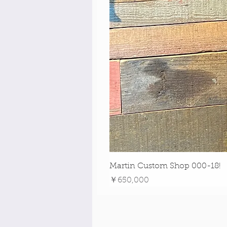
Martin Custom Shop 000-18!
価格
￥650,000