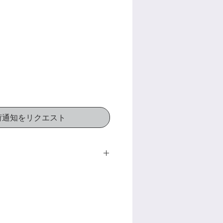
荷通知をリクエスト
 Sides (3-layer solid
sted Solid Spruce Top
y
 Neck