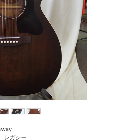
Rosewood Fingerb
1.72" Nut Width
24.84" (630mm) Sc
16" fingerboard ra
Graphtech Tusq™ 
Double-action Tr
Open-gear 16:1 an
Hand-crafted in 
95% Canadian W
Godin Q1T built-in
taway
 レガシー