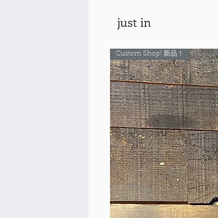
just in
Custom Shop! 新品！