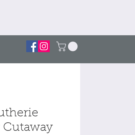
utherie
 Cutaway