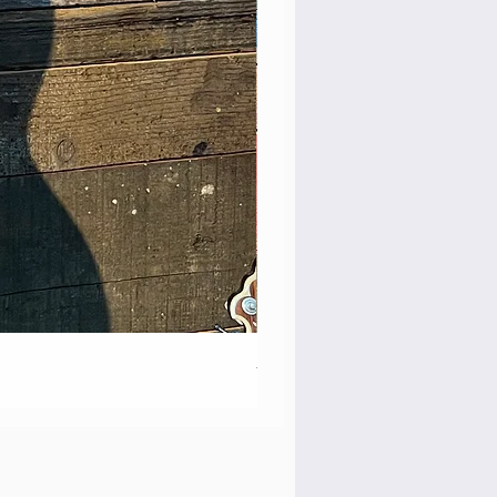
Martin 0-28 Custom Shop Fi
価格
￥890,000