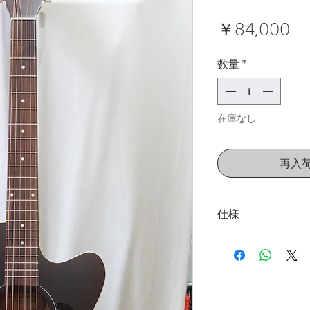
価
￥84,000
格
数量
*
在庫なし
再入
仕様
Wild Cherry Back &
lamination)
Select Pressure Te
Generous Cutawa
Silver Leaf Maple