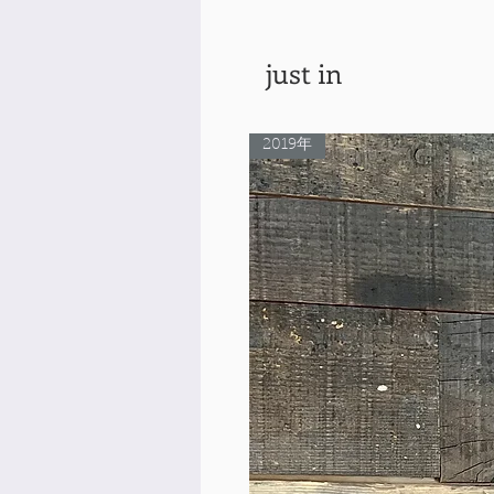
just in
2019年