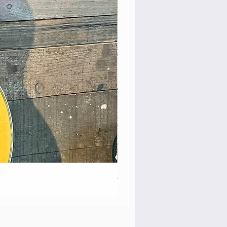
Martin 00-18 Tim O'brien Si
価格
￥550,000