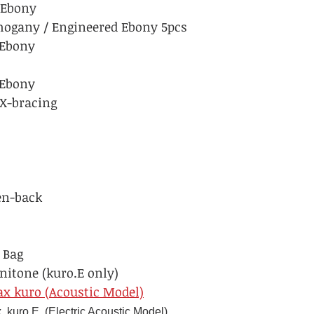
 Ebony
hogany / Engineered Ebony 5pcs
 Ebony
 Ebony
 X-bracing
n-back
 Bag
itone (kuro.E only)
ax kuro (Acoustic Model)
 kuro.E (Electric Acoustic Model)