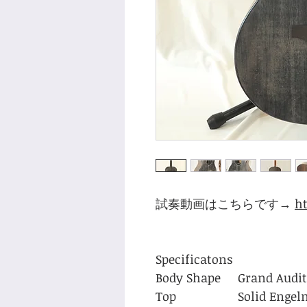
試奏動画はこちらです→
h
Specificatons
Body Shape
Grand Audi
Top
Solid Enge