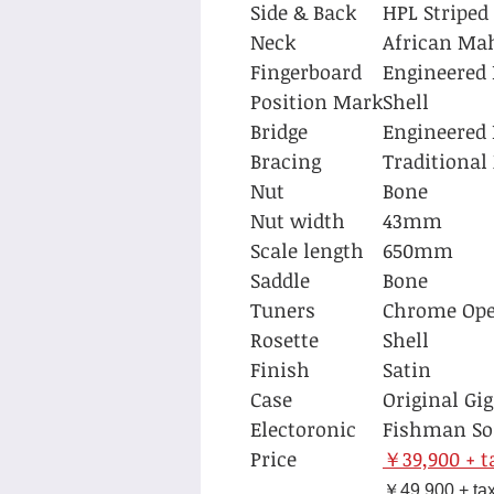
Side & Back
HPL Striped
Neck
African Ma
Fingerboard
Engineered
Position Mark
Shell
Bridge
Engineered
Bracing
Traditional
Nut
Bone
Nut width
43mm
Scale length
650mm
Saddle
Bone
Tuners
Chrome Ope
Rosette
Shell
Finish
Satin
Case
Original Gig
Electoronic
Fishman Son
Price
￥39,900 + t
￥49,900 + tax