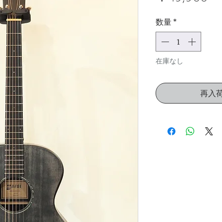
格
数量
*
在庫なし
再入