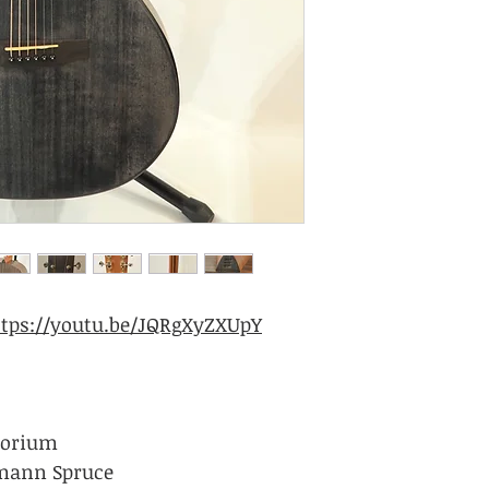
ttps://youtu.be/JQRgXyZXUpY
torium
lmann Spruce