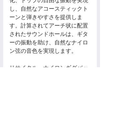
し、自然なアコースティックト
ーンと弾きやすさを提供しま
す。計算されてアーチ状に配置
されたサウンドホールは、ギタ
ーの振動を助け、自然なナイロ
ン弦の音色を実現します。
リサイクル・ナイロンギグバッ
グ付属
付属のギグバッグは、持ち運び
に便利なパッド入りのハンドル
とストラップがバッグの側面と
前面に配置されています。
Cordobaの環境への影響を最小
限に抑えるという目標のため
に、新しいデザインのギグバッ