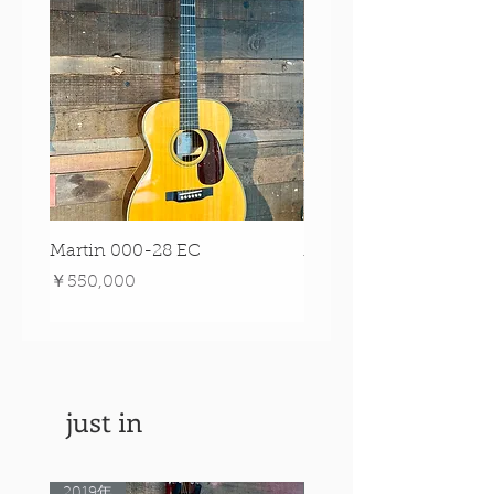
Martin 000-28 EC
Martin 00-18 Tim O'br
Signature Edition!
価格
￥550,000
価格
￥550,000
just in
2019年
Rare Model!