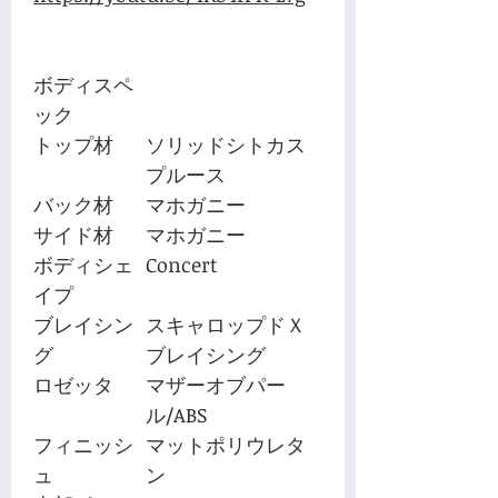
ボディスペ
ック
トップ材
ソリッドシトカス
プルース
バック材
マホガニー
サイド材
マホガニー
ボディシェ
Concert
イプ
ブレイシン
スキャロップドＸ
グ
ブレイシング
ロゼッタ
マザーオブパー
ル/ABS
フィニッシ
マットポリウレタ
ュ
ン