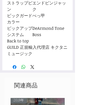
ストラップピ
エンドピンジャッ
ン
ク
ピックガード
べっ甲
カラー
ピックアップ
DeArmond Tone
システム
Boss
Back to top
GUILD 正規輸入代理店 キクタニ
ミュージック
関連商品
2019年
Rare Model!