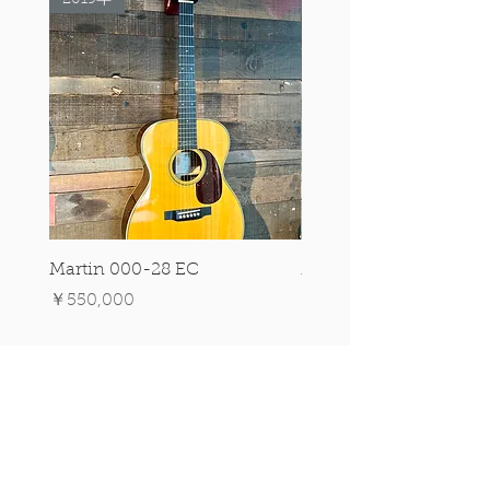
Martin 000-28 EC
Martin 00-18 Tim O'br
Signature Edition!
価格
￥550,000
価格
￥550,000