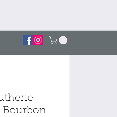
utherie
 Bourbon