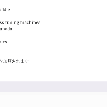
addle
rass tuning machines
Canada
nics
が加算されます