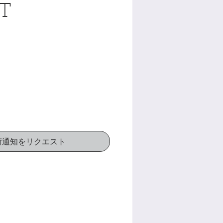
IT
価
格
荷通知をリクエスト