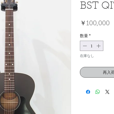
BST Q
￥100,000
数量
*
在庫なし
再入