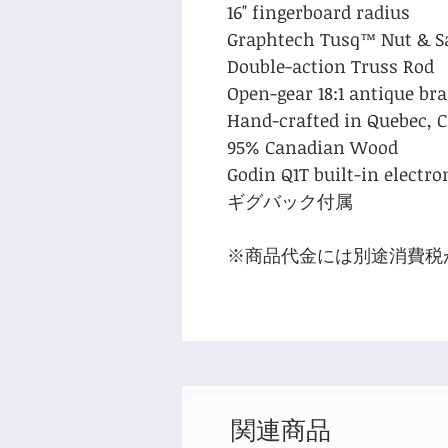
16" fingerboard radius
Graphtech Tusq™ Nut & S
Double-action Truss Rod
Open-gear 18:1 antique b
Hand-crafted in Quebec, 
95% Canadian Wood
Godin Q1T built-in electro
ギグバック付属
※商品代金には別途消費税
関連商品