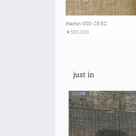
Martin 000-28 EC
価格
￥550,000
just in
2019年