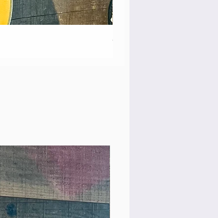
Martin 00-18 Tim O'brien Si
価格
￥550,000
Rare Model!